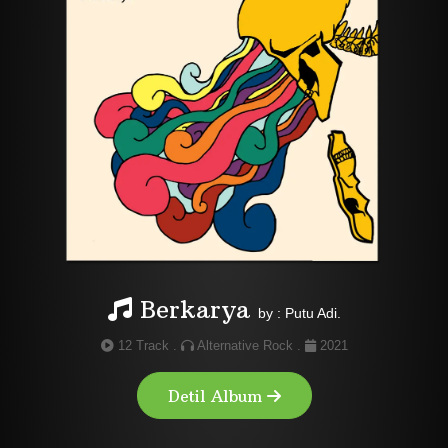
Berkarya
by : Putu Adi.
12 Track .
Alternative Rock .
2021
Detil Album