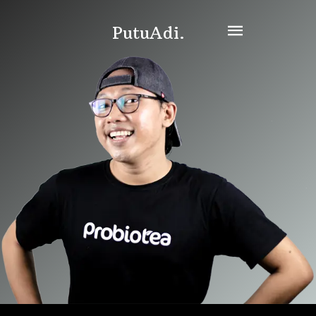
PutuAdi.