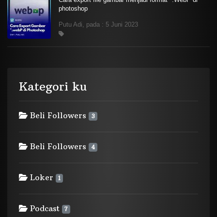
photoshop
Putu Adi, pada : 5 Juni 2023
Kategori ku
Beli Followers
3
Beli Followers
4
Loker
1
Podcast
7