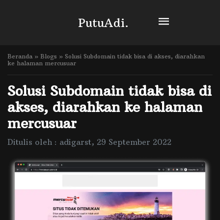
PutuAdi.
Beranda
»
Blogs
»
Solusi Subdomain tidak bisa di akses, diarahkan
ke halaman mercusuar
Solusi Subdomain tidak bisa di
akses, diarahkan ke halaman
mercusuar
Ditulis oleh : adigarst, 29 September 2022