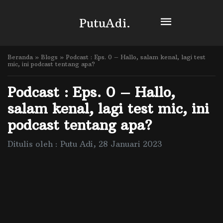
PutuAdi.
Beranda
»
Blogs
»
Podcast : Eps. 0 – Hallo, salam kenal, lagi test
mic, ini podcast tentang apa?
Podcast : Eps. 0 – Hallo,
salam kenal, lagi test mic, ini
podcast tentang apa?
Ditulis oleh : Putu Adi, 28 Januari 2023