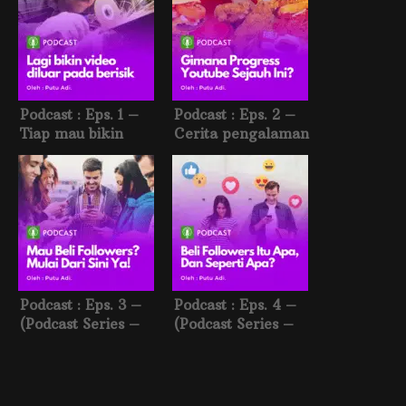
Podcast : Eps. 1 –
Podcast : Eps. 2 –
Tiap mau bikin
Cerita pengalaman
konten youtube,
upload video
diluar auto berisik
pertama di youtube
Podcast : Eps. 3 –
Podcast : Eps. 4 –
(Podcast Series –
(Podcast Series –
Beli Followers #1)
Beli Followers #2)
Mau beli followers?
Beli Followers itu
mulai dari sini –
apa? – Part2
Part1